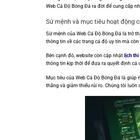
Web Cá Độ Bóng Đá ra đời để cung cấp nhữn
Sứ mệnh và mục tiêu hoạt động c
Sứ mệnh của Web Cá Độ Bóng Đá là trở thà
thông tin về các trang cá độ uy tín mà còn
Bên cạnh đó, website còn cập nhật
lịch th
thông tin kịp thời để đưa ra quyết định cá
Mục tiêu của Web Cá Độ Bóng Đá là giúp ng
thắng và giảm thiểu rủi ro. Chúng tôi luô