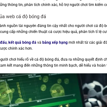
g thông tin, phân tích chính xác, hỗ trợ người chơi tìm kiếm c
ủa web cá độ bóng đá
nh nguồn tài nguyên đáng tin cậy nhất cho người chơi cá độ b
 cung cấp những chiến thuật cá cược hiệu quả, phân tích tỉ lệ c
i đấu
,
kết quả bóng đá
và
bảng xếp hạng
mới nhất từ các giải đ
 cược chính xác hơn.
ười chơi hiểu rõ về cá độ bóng đá, đưa ra những quyết định ch
n cam kết mang đến những thông tin minh bạch, dễ hiểu và hoàn