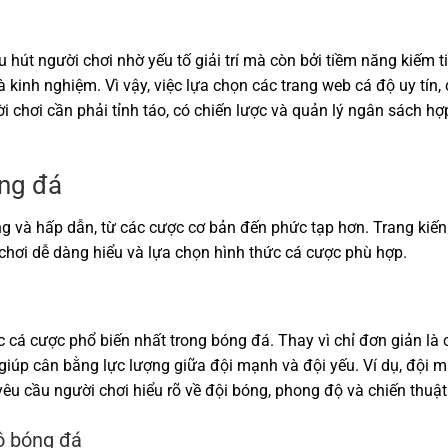
hút người chơi nhờ yếu tố giải trí mà còn bởi tiềm năng kiếm tiề
và kinh nghiệm. Vì vậy, việc lựa chọn các trang web cá độ uy tín
ời chơi cần phải tỉnh táo, có chiến lược và quản lý ngân sách h
ng đá
g và hấp dẫn, từ các cược cơ bản đến phức tạp hơn. Trang kiế
 chơi dễ dàng hiểu và lựa chọn hình thức cá cược phù hợp.
 cá cược phổ biến nhất trong bóng đá. Thay vì chỉ đơn giản là 
 giúp cân bằng lực lượng giữa đội mạnh và đội yếu. Ví dụ, đội 
yêu cầu người chơi hiểu rõ về đội bóng, phong độ và chiến thuật
ộ bóng đá