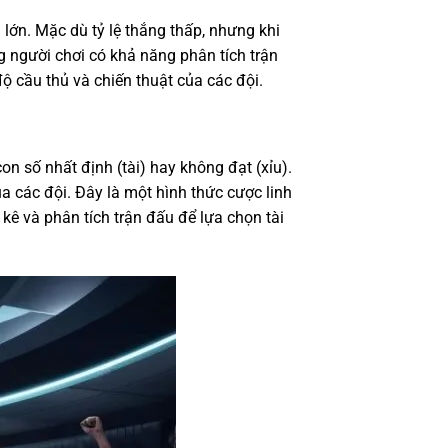
lớn. Mặc dù tỷ lệ thắng thấp, nhưng khi
 người chơi có khả năng phân tích trận
ộ cầu thủ và chiến thuật của các đội.
on số nhất định (tài) hay không đạt (xỉu).
 các đội. Đây là một hình thức cược linh
kê và phân tích trận đấu để lựa chọn tài