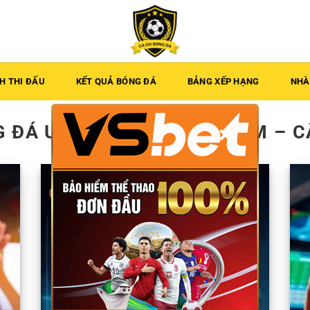
CH THI ĐẤU
KẾT QUẢ BÓNG ĐÁ
BẢNG XẾP HẠNG
NHÀ
×
G ĐÁ UY TÍN NHẤT VIỆT NAM – 