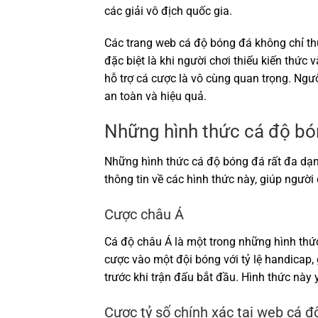
các giải vô địch quốc gia.
Các trang web cá độ bóng đá không chỉ thu 
đặc biệt là khi người chơi thiếu kiến thức 
hỗ trợ cá cược là vô cùng quan trọng. Ngư
an toàn và hiệu quả.
Những hình thức cá độ bó
Những hình thức cá độ bóng đá rất đa dạn
thông tin về các hình thức này, giúp người
Cược châu Á
Cá độ châu Á là một trong những hình thức
cược vào một đội bóng với tỷ lệ handicap,
trước khi trận đấu bắt đầu. Hình thức này 
Cược tỷ số chính xác tại web cá đ