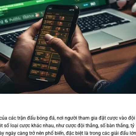
 của các trận đấu bóng đá, nơi người tham gia đặt cược vào độ
ột số loại cược khác nhau, như cược đội thắng, số bàn thắng, tỷ
này ngày càng trở nên phổ biến, đặc biệt là trong các giải đấu 